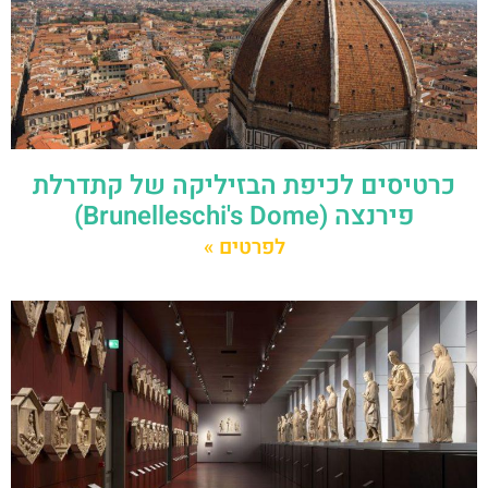
כרטיסים לכיפת הבזיליקה של קתדרלת
פירנצה (Brunelleschi's Dome)
לפרטים »