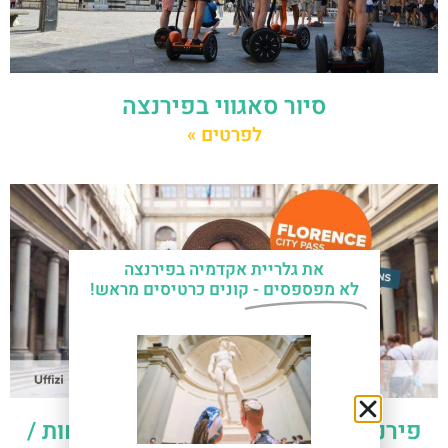
סיור סאגווי בפירנצה
לפרטים »
את גלריית אקדמיה בפירנצה
לא מפספסים -
קונים כרטיסים מראש!
פירנצה פאס – כרטיס התיירים -הנחות /