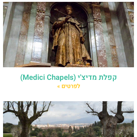
קפלת מדיצ'י (Medici Chapels)
לפרטים »