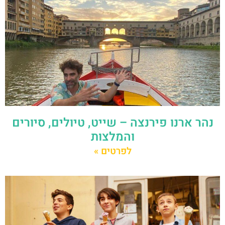
נהר ארנו פירנצה – שייט, טיולים, סיורים
והמלצות
לפרטים »