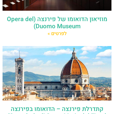
מוזיאון הדואומו של פירנצה (Opera del
Duomo Museum)
לפרטים »
קתדרלת פירנצה – הדואומו בפירנצה