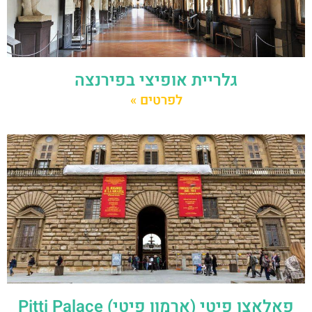
גלריית אופיצי בפירנצה
לפרטים »
פאלאצו פיטי (ארמון פיטי) Pitti Palace