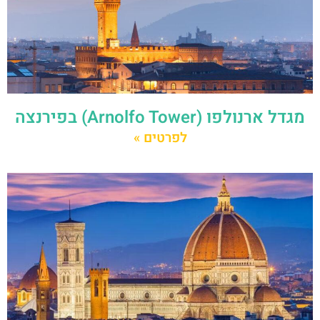
מגדל ארנולפו (Arnolfo Tower) בפירנצה
לפרטים »