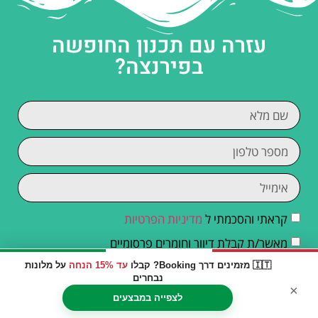
עזרה עם תכנון החופשה
בפירנצה?
קראתי והסכמתי ל
מדיניות הפרטיות
מאשר/ת קבלת דיוור וחומרים פרסומיים
🇮🇹 מזמינים דרך Booking? קבלו
עד 15% הנחה
על מלונות
שליחה
נבחרים
×
לצפייה במבצעים