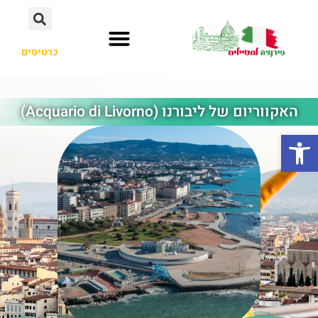
כרטיסים
האקווריום של ליבורנו (Acquario di Livorno)
פתח סרגל נגישות