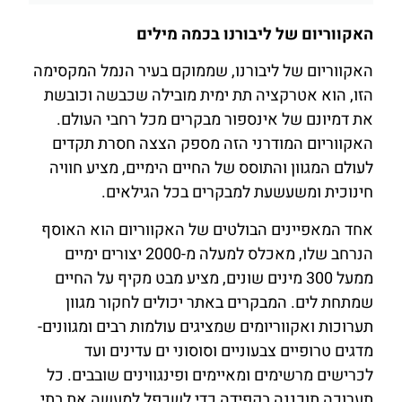
האקווריום של ליבורנו בכמה מילים
האקווריום של ליבורנו, שממוקם בעיר הנמל המקסימה
הזו, הוא אטרקציה תת ימית מובילה שכבשה וכובשת
את דמיונם של אינספור מבקרים מכל רחבי העולם.
האקווריום המודרני הזה מספק הצצה חסרת תקדים
לעולם המגוון והתוסס של החיים הימיים, מציע חוויה
חינוכית ומשעשעת למבקרים בכל הגילאים.
אחד המאפיינים הבולטים של האקווריום הוא האוסף
הנרחב שלו, מאכלס למעלה מ-2000 יצורים ימיים
ממעל 300 מינים שונים, מציע מבט מקיף על החיים
שמתחת לים. המבקרים באתר יכולים לחקור מגוון
תערוכות ואקווריומים שמציגים עולמות רבים ומגוונים-
מדגים טרופיים צבעוניים וסוסוני ים עדינים ועד
לכרישים מרשימים ומאיימים ופינגווינים שובבים. כל
תערוכה תוכננה בקפידה כדי לשכפל למעשה את בתי