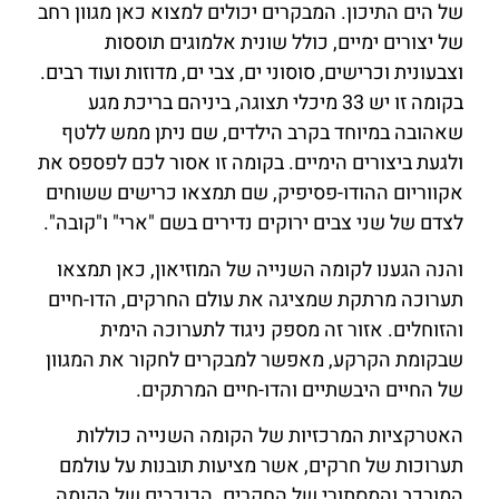
של הים התיכון. המבקרים יכולים למצוא כאן מגוון רחב
של יצורים ימיים, כולל שונית אלמוגים תוססות
וצבעונית וכרישים, סוסוני ים, צבי ים, מדוזות ועוד רבים.
בקומה זו יש 33 מיכלי תצוגה, ביניהם בריכת מגע
שאהובה במיוחד בקרב הילדים, שם ניתן ממש ללטף
ולגעת ביצורים הימיים. בקומה זו אסור לכם לפספס את
אקווריום ההודו-פסיפיק, שם תמצאו כרישים ששוחים
לצדם של שני צבים ירוקים נדירים בשם "ארי" ו"קובה".
והנה הגענו לקומה השנייה של המוזיאון, כאן תמצאו
תערוכה מרתקת שמציגה את עולם החרקים, הדו-חיים
והזוחלים. אזור זה מספק ניגוד לתערוכה הימית
שבקומת הקרקע, מאפשר למבקרים לחקור את המגוון
של החיים היבשתיים והדו-חיים המרתקים.
האטרקציות המרכזיות של הקומה השנייה כוללות
תערוכות של חרקים, אשר מציעות תובנות על עולמם
המורכב והמסתורי של החקרים. הכוכבים של הקומה