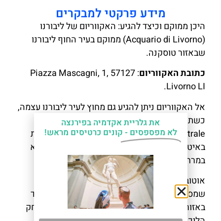
מידע פרקטי למבקרים
היכן ממוקם וכיצד להגיע: האקווריום של ליבורנו
(Acquario di Livorno) ממוקם בעיר החוף ליבורנו
שבאזור טוסקנה.
כתובת האקווריום
: Piazza Mascagni, 1, 57127
Livorno LI.
אל האקווריום ניתן להגיע גם מחוץ לעיר ליבורנו עצמה,
כשתחנת הרכבת המרכזית של ליבורנו, Livorno
את גלריית אקדמיה בפירנצה
לא מפספסים -
קונים כרטיסים מראש!
Centrale, מחברת את העיר לערים מרכזיות אחרות
באיטליה. לאחר הגעתכם לתחנה, האקווריום נמצא
במרחק נסיעה קצר במונית או באוטובוס.
אוטובוסים מקומיים בליבורנו משרתים את האזור
שמסביב לאקווריום, ואם אתם שוהים בעיר, במיוחד
באזור מרכז העיר או החוף, האקווריום נמצא במרחק
הליכה מכם.