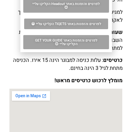
לפרטים והזמנות באתר Headout הקליקו עליי
😊
למגיעים עם רכב ישנה חנייה זמינה בתשלום בסמוך
לאקווריום.
לפרטים והזמנות באתר TIQETS הקליקו עליי 😀
שעות פתיחה
: האקווריום פתוח למבקרים כל ימות
השבוע בין השעות 10:00-18:00. כניסה אחרונה
לפרטים והזמנות באתר GET YOUR GUIDE
הקליקו עליי 😊
למתחם בשעה 17:00.
כרטיסים
: עלות כניסה למבוגר הינה 15 אירו. הכניסה
מתחת לגיל 3 הינה בחינם.
מומלץ לרכוש כרטיסים מראש!