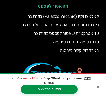
מה אסור לפספס
פאלאצו וקיו (Palazzo Vecchio) בפירנצה
בית הכנסת הגדול והמוזיאון היהודי של פירנצה
10 אטרקציות שאסור לפספס בפירנצה
סדנת פיצה וקינוח בפירנצה
הארד רוק קפה פירנצה
🇮🇹 מזמינים דרך Booking? קבלו
עד 15% הנחה
על מלונות
נבחרים
×
לצפייה במבצעים