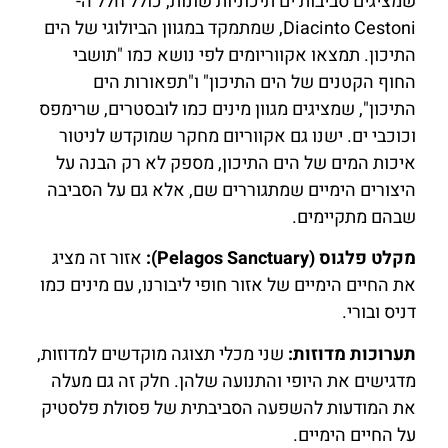
שמציגים סביבות ים תיכוניות שונות, כולל חלל ה-
Diacinto Cestoni, שמתמקד במגוון הביולוגי של הים
התיכון. תמצאו אקווריומים לפי נושא כמו "תושבי
החוף הקטנים של הים התיכון" ו"תפאורות הים
התיכון", שמציגים מגוון מינים כמו לובסטרים, שרימפס
וכוכבי ים. ישנו גם אקווריום מחקר שמוקדש לניטור
איכות המים של הים התיכון, מספק לא רק הבנה על
היצורים הימיים שמתגוררים שם, אלא גם על הסביבה
שבהם מתקיימים.
מקלט פלגוס (Pelagos Sanctuary):
אזור זה מציג
את החיים הימיים של אזור חופי ליבורנו, עם מינים כמו
דניס ובורי.
תערוכות מדוזות:
שני מכלי תצוגה מוקדשים למדוזות,
מדגישים את היופי והתנועה שלהן. חלק זה גם מעלה
את המודעות להשפעה הסביבתית של פסולת פלסטיק
על החיים הימיים.