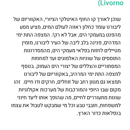
Livorno)
שוכן לאורך קו החוף האיטלקי הציורי, האקווריום של
ליבורנו עומד כחלון ראווה לעולם המים, מציע מסע
מהפנט במעמקי הים, אבל לא רק!. המצפה התת ימי
המדהים, פנינה בלב ליבה של העיר ליבורנו, מזמין
מטיילים לחזות בפלאי מעמקי הים, מהמסדרונות
התוססים של שוניות האלמוגים ועד למחוזות
המסתוריים והצללים של יצורי הים העמוק. בנוסף
למצפה התת ימי המרהיב, באקווריום של ליבורנו
תמצאו גם מגוון רחב של זוחלים, חרקים ודו חיים. זהו
מקום שבו היופי והמורכבות של מערכות אקולוגיות
שונות מתעוררים לחיים, מה שהופך אותו ליעד חיוני
למשפחות, חובבי טבע וכל מי שמבקש לטבול את עצמו
בנפלאות כדור הארץ.