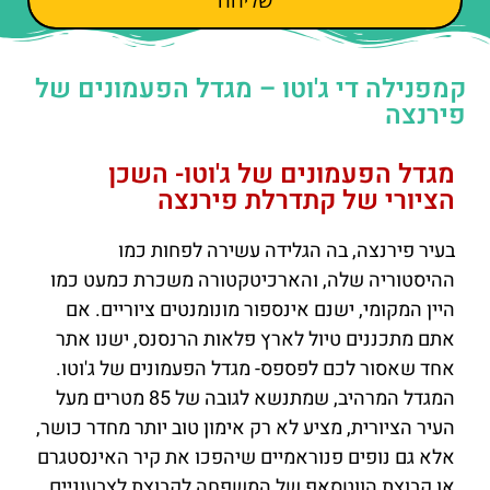
קמפנילה די ג'וטו – מגדל הפעמונים של
פירנצה
מגדל הפעמונים של ג'וטו- השכן
הציורי של קתדרלת פירנצה
בעיר פירנצה, בה הגלידה עשירה לפחות כמו
ההיסטוריה שלה, והארכיטקטורה משכרת כמעט כמו
היין המקומי, ישנם אינספור מונומנטים ציוריים. אם
אתם מתכננים טיול לארץ פלאות הרנסנס, ישנו אתר
אחד שאסור לכם לפספס- מגדל הפעמונים של ג'וטו.
המגדל המרהיב, שמתנשא לגובה של 85 מטרים מעל
העיר הציורית, מציע לא רק אימון טוב יותר מחדר כושר,
אלא גם נופים פנוראמיים שיהפכו את קיר האינסטגרם
או קבוצת הווטסאפ של המשפחה לקבוצת לצבעוניים