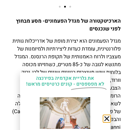
הארכיטקטורה של מגדל הפעמונים- מסע מבחוץ
לפני שנכנסים
מגדל הפעמונים הוא יצירת מופת של אדריכלות גותית
פלורנטינית, עומדת כעדות ליצירתיות ולמיומנות של
מעצביו ולרוח האמנותית של תקופת הרנסנס. המגדל
מתנשא לגובה של כ-85 מטרים, כשחזיתו מכוסה
בלוחות שיש מעוצבים בגוונים שונים של לבן, ירוק
את גלריית אקדמיה בפירנצה
וורוד, שמקורם מאזורים שונים באיטליה. ערכת
לא מפספסים -
קונים כרטיסים מראש!
הצבעים הזו היא מאפיין ייחודי של האדריכלות
הרומנסקית ​​והגותית של טוסקנה, ערכת צבעים זהה
לשאר המבנים בקומפלקס כיכר הדואומו- הקתדרלה
של פירנצה (Cattedrale di Santa Maria del Fiore)
והבפטיסטריום של פירנצה (Battistero di San
Giovanni).