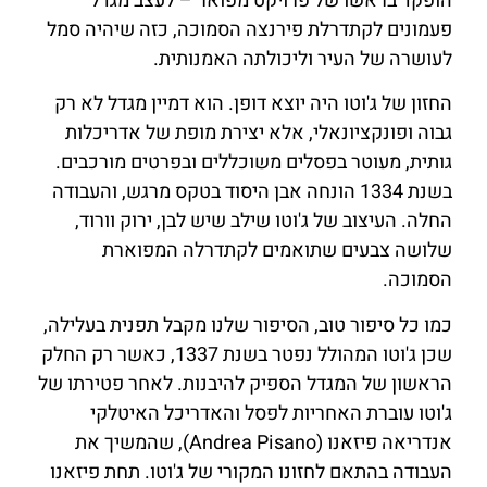
הופקד בראשו של פרויקט מפואר – לעצב מגדל
פעמונים לקתדרלת פירנצה הסמוכה, כזה שיהיה סמל
לעושרה של העיר וליכולתה האמנותית.
החזון של ג'וטו היה יוצא דופן. הוא דמיין מגדל לא רק
גבוה ופונקציונאלי, אלא יצירת מופת של אדריכלות
גותית, מעוטר בפסלים משוכללים ובפרטים מורכבים.
בשנת 1334 הונחה אבן היסוד בטקס מרגש, והעבודה
החלה. העיצוב של ג'וטו שילב שיש לבן, ירוק וורוד,
שלושה צבעים שתואמים לקתדרלה המפוארת
הסמוכה.
כמו כל סיפור טוב, הסיפור שלנו מקבל תפנית בעלילה,
שכן ג'וטו המהולל נפטר בשנת 1337, כאשר רק החלק
הראשון של המגדל הספיק להיבנות. לאחר פטירתו של
ג'וטו עוברת האחריות לפסל והאדריכל האיטלקי
אנדריאה פיזאנו (Andrea Pisano), שהמשיך את
העבודה בהתאם לחזונו המקורי של ג'וטו. תחת פיזאנו