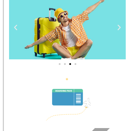
טיסות
מציאת
טיסה זולה?
לחצו
פה!