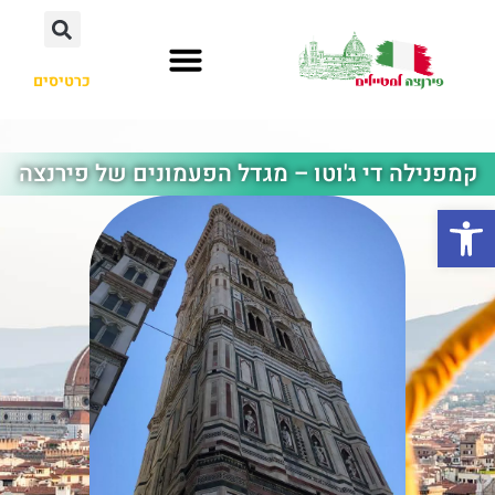
כרטיסים
קמפנילה די ג'וטו – מגדל הפעמונים של פירנצה
פתח סרגל נגישות