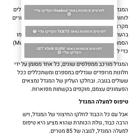
המגדל מעוטר במגוון אלמנטים פיסוליים. אלה כוללים
לפרטים והזמנות באתר Headout הקליקו עליי
😊
לוחות בצורת משושה עם תבליטים שמתארים סיפורים
מקראיים כשחלק מהתבליטים המקוריים הוחלפו
לפרטים והזמנות באתר TIQETS הקליקו עליי 😀
בהעתקים, כאשר המקוריים שוכנו במוזיאון הדואומו
הסמוך (Museo dell'Opera del Duomo di Firenze)
לפרטים והזמנות באתר GET YOUR GUIDE
כדי להבטיח את שימורם.
הקליקו עליי 😊
המגדל מורכב ממפלסים שונים, כל אחד מסומן על ידי
חלונות מרופדים שגדלים במספרם ומשתכללים ככל
שעולים בגובה. ובחלקו העליון של המגדל נמצאים
הפעמונים עצמם, מוקפים בקשתות מפוארות.
טיפוס למעלה המגדל
אבל עם כל הכבוד לחלקו החיצוני של המגדל, ויש
הרבה כבוד, גולת הכותרת שהוא מציע היא טיפוס
למעלה המגדל, לגובה של 85 מטרים.