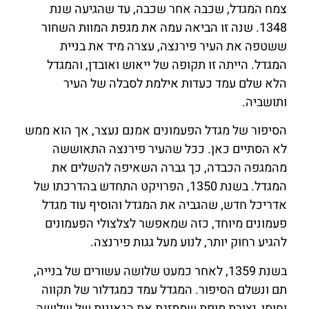
צמח המגדל, שכבה אחר שכבה, עד שהגיעה שנת
1348. שנה זו הביאה עמה את מגפת המוות השחור
ששטפה את העיר פירנצה, עצרה מיד את בניית
המגדל. הייתה זו תקופה של ייאוש ואובדן, והמגדל
הלא שלם עמד כעדות אילמת לסבלה של העיר
ותושביה.
הסיפור של מגדל הפעמונים אמנם נעצר, אך הוא ממש
לא הסתיים כאן. ככל שהעיר פירנצה התאוששה
מהמגפה הכבדה, כך גברה השאיפה להשלים את
המגדל. בשנת 1350, הפרויקט התחדש בהדרכתו של
אדריכל חדש, שהגביה את המגדל והוסיף עוד מגדל
פעמונים מיוחד, כזה שמאפשר לצלצולי הפעמונים
להגיע רחוק יותר, לנוע מעל גגות פירנצה.
בשנת 1359, לאחר כמעט שלושה עשורים של בנייה,
תם ונשלם הסיפור. המגדל עמד כמגדלור של תקווה
וחוסן, יצירת מופת שממזגת את הגאונות של שלושה