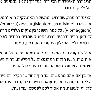
הריביירה האיטלקית הציורית. במדריך זה אנו מזמיני
של צ'ינקווה טרה.
הצ'ינקווה טרה, שפירושו מהשפה האיטלקית הוא "חמש 
(Riomaggiore). כל כפר, השוכן בין צוקים תלו
לו. כאן, בתים וכרמים בצבעי פסטל עומדים צמודים למצו
ים טריים לצד התבלין המקומי המפורסם, פסטו.
אבל צ'ינקווה טרה הוא הרבה יותר מסתם סצנת גלויות צ
אותנטית. רעש הגלים המתנפצים על הסלעים, ניחוח פירו
סימפוניה שחוגגת את הפשטות והיופי של החיים.
אטרקציות
אז בין אם אתם מחפשים יעד חוף לחודשי הקיץ, יום טי
הצ'ינקווה טרה הוא יעד שאתם חייבים לבקר בו. היום אנ
כל האטרקציות
לראות ולעשות, מה אסור לכם לפספס ועוד ועוד..
והפעילויות
שאסור לפספס!