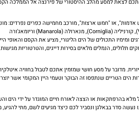
ם אתכם לצאת למסע מהלב ההיסטורי של פירנצה אל הממלכה הקס
אדמות", או "חמש ארצות", מורכב מחמישה כפרים נפרדים: מונט
אל מארה (Monterosso al Mare), ורנאצה (Vernazza), קורניליה (Corniglia), מנארולה (Manarola) וריומאג'ורה
לים מדורגים ומימיו התכולים של הים הליגורי, מציע את הקסם והאופי היי
קים תלולים, הנמלים מלאים בסירות דייגים, והטרטוריות מגישות 
יורית. מדובר על מסע חושי שמזמין אתכם לטבול בחוויה איטלקית
ת הים הטריים שנתפסו זה הבוקר וטעמי היין המקומי אשר יוצרי
מלונות
השכרת
ול מלא בהרפתקאות או הצצה לאורח חיים המוגדר על ידי הים וה
ו נעשה סדר בבאלגן ונסביר לכם כיצד מגיעים לשם, מתי להגיע, 
רכב
מציאת מלון
מומלץ?
השוואת מחירים
לחצו
לחצו
פה!