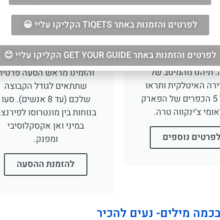
 לצ'ינקווה טרה
ממונטרוסו אל מארה
לפירנצה.
אות שנים של מסורות,
לפרטים והזמנות באתר Headout הקליקו עליי 😊
ריה ואוכל בטיול יום
הסירו את הדאגה מהיציאה
מלה ספציה לצ'ינקווה
לשדה התעופה בפירנצה
 תיהנו מהמיטב של
והזמינו מראש הסעה פרטית
לפרטים והזמנות באתר TIQETS הקליקו עליי 😀
ירה האיטלקית ותראו
שתתאים לגודל הקבוצה
את כל 5 הכפרים של הפארק
שלכם (עד 8 אנשים). סעו
לפרטים והזמנות באתר GET YOUR GUIDE הקליקו עליי 😊
ומי צ'ינקווה טרה.
בנוחות בין מונטרוסו לפירנצ
במיני ואן אקסקלוסיבי
פרטים נוספים
ומפנק.
להזמנת ההסעה
בכמה מילים- נעים להכיר