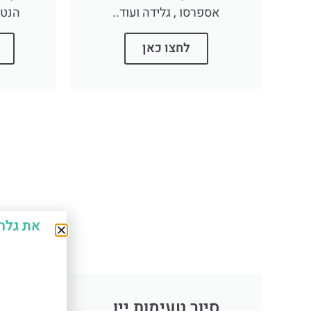
אספרסו , גלידה ועוד..
הנטו
לחצו כאן
את גלר
סיור טעימות יין
מלה