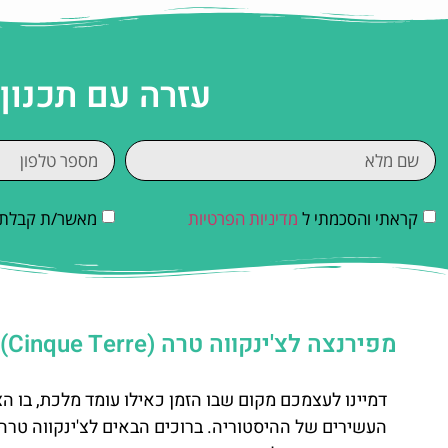
עזרה עם תכנון
קראתי והסכמתי ל
מדיניות הפרטיות
מאשר/ת קבלת די
מפירנצה לצ'ינקווה טרה (Cinque Terre)- הגעה, מה עושים, סיורים מודרכים
דמיינו לעצמכם מקום שבו הזמן כאילו עומד מלכת, בו 
העשירים של ההיסטוריה. ברוכים הבאים לצ'ינקווה טרה,