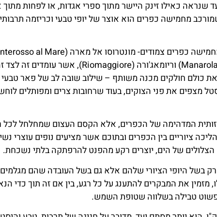
 שנראה כאילו זינק היישר מתוך ספרי אגדות, או לפחות מתוך א
שמורכב מחמישה כפרים הוא אוצר של יופי טבעי וכריזמה תרבותית
ורנאצה (Vernazza), קורניליה (Corniglia), מנארולה (Manarola) וריומאג'ורה (Riomaggiore), אשר ע
זאת כולם חולקים מכנה משותף – שילוב שובה לב של פאר טבעי 
טל מצפים את פני הצוקים, בעוד שרחובות צרים ומפותלים לוחש
זותית המדהימה של הכפרים, אלא הקסם העצום שמחלחל לכל ר
ליכה ציוריים בין הכפרים ובתוכם אשר מציעים נופים עוצרי נש
ם הצלולים של הים, יוצרים רקע מהפנט להרפתקה בלתי נשכחת.
 רק בשל היופי הציורי שלהם אלא גם בשל העובדה שהם מגלמים
 מזמין את המבקרים להתענג על כל רגע, בין אם זה תוך כדי הנא
או פשוט טבילה בשלווה שטופת השמש.
ו, הוא יותר מסתם יעד, מדובר על חגיגה של תרבות, טבע והיסטו