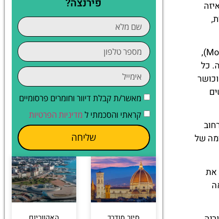
פירנצה?
יזה
,
הצ'ינקווה טרה, או "חמש הארצות", כפי שציינו מורכב מחמישה כפרים צמודים- מונטרוסו אל מארה (Monterosso al Mare),
ומדים זה לצד זה. כל
וכושר
ים
מאשר/ת קבלת דיוור וחומרים פרסומיים
קראתי והסכמתי ל
מדיניות הפרטיות
חוב
שליחה
ימה של
 את
ה
סיור מודרך
האקווריום
ריה.