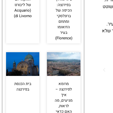
בפירנצה:
של ליבורנו
שוטט
הכיפה של
(Acquario
ברונלסקי
di Livorno)
ומתחם
יר.
הדואומו
ר שלא
בעיר
(Florence)
מרומא
בית הכנסת
לפירנצה –
בפירנצה
איך
מגיעים, מה
לראות,
האם כדאי