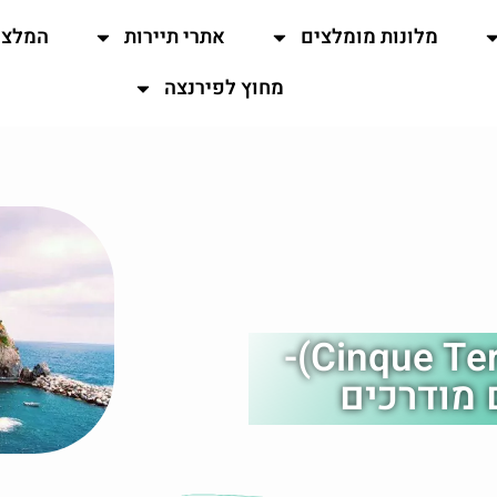
מלונות מומלצים
אתרי תיירות
המלצו
מחוץ לפירנצה
מפירנצה לצ'ינקווה טרה (Cinque Terre)-
 מודרכים