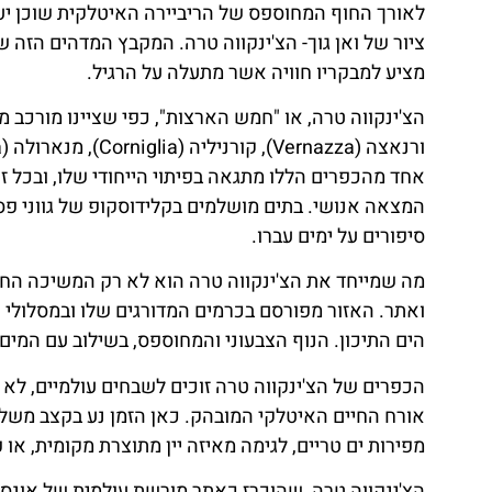
לאורך החוף המחוספס של הריביירה האיטלקית שוכן יעד
ציור של ואן גוך- הצ'ינקווה טרה. המקבץ המדהים הזה 
מציע למבקריו חוויה אשר מתעלה על הרגיל.
אחד מהכפרים הללו מתגאה בפיתוי הייחודי שלו, ובכל 
המצאה אנושי. בתים מושלמים בקלידוסקופ של גווני פס
סיפורים על ימים עברו.
מה שמייחד את הצ'ינקווה טרה הוא לא רק המשיכה הח
ואתר. האזור מפורסם בכרמים המדורגים שלו ובמסלולי ה
הים התיכון. הנוף הצבעוני והמחוספס, בשילוב עם המי
הכפרים של הצ'ינקווה טרה זוכים לשבחים עולמיים, לא
אורח החיים האיטלקי המובהק. כאן הזמן נע בקצב משלו,
מפירות ים טריים, לגימה מאיזה יין מתוצרת מקומית, 
הצ'ינקווה טרה, שהוכרז כאתר מורשת עולמית של אונסק"