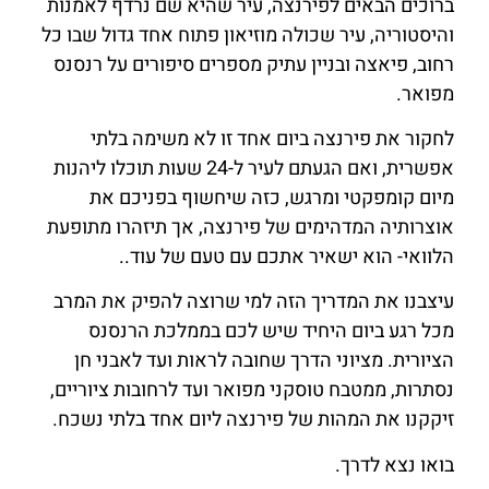
ברוכים הבאים לפירנצה, עיר שהיא שם נרדף לאמנות
והיסטוריה, עיר שכולה מוזיאון פתוח אחד גדול שבו כל
רחוב, פיאצה ובניין עתיק מספרים סיפורים על רנסנס
מפואר.
לחקור את פירנצה ביום אחד זו לא משימה בלתי
אפשרית, ואם הגעתם לעיר ל-24 שעות תוכלו ליהנות
מיום קומפקטי ומרגש, כזה שיחשוף בפניכם את
אוצרותיה המדהימים של פירנצה, אך תיזהרו מתופעת
הלוואי- הוא ישאיר אתכם עם טעם של עוד..
עיצבנו את המדריך הזה למי שרוצה להפיק את המרב
מכל רגע ביום היחיד שיש לכם בממלכת הרנסנס
הציורית. מציוני הדרך שחובה לראות ועד לאבני חן
נסתרות, ממטבח טוסקני מפואר ועד לרחובות ציוריים,
זיקקנו את המהות של פירנצה ליום אחד בלתי נשכח.
בואו נצא לדרך.