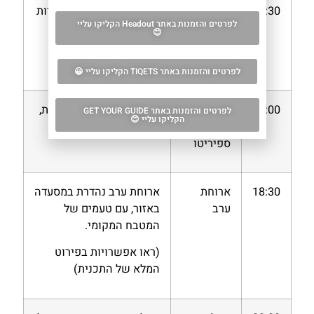
15:30
סיור
גלו חנויות מלאכה ומסעדות
לפרטים והזמנות באתר Headout הקליקו עליי
בשכונת
מקומיות בשכונה
😊
אולטרארנו
האותנטית והפחות
תיירותית.
לפרטים והזמנות באתר TIQETS הקליקו עליי 😀
17:00
פיאצה
זמן מנוחה בכיכר התוססת,
לפרטים והזמנות באתר GET YOUR GUIDE
הקליקו עליי 😊
סנטו
מושלמת לאפריטיבו.
ספיריטו
18:30
ארוחת
ארוחת ערב נהדרת במסעדה
ערב
באזור, עם טעמים של
המטבח המקומי.
(ראו אפשרויות בפירוט
המלא של התכנית)