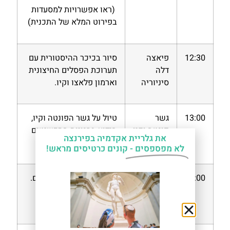
(ראו אפשרויות למסעדות
בפירוט המלא של התכנית)
12:30
פיאצה
סיור בכיכר ההיסטורית עם
דלה
תערוכת הפסלים החיצונית
סיניוריה
וארמון פלאצו וקיו.
13:00
גשר
טיול על גשר הפונטה וקיו,
פונטה וקיו
הידוע בחנויות התכשיטים
את גלריית אקדמיה בפירנצה
ובנוף הפנוראמי שמציע.
לא מפספסים -
קונים כרטיסים מראש!
14:00
ארמון
ביקור בארמון וטיול בגנים.
פיטי וגני
בובולי