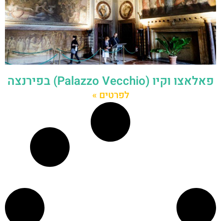
פאלאצו וקיו (Palazzo Vecchio) בפירנצה
לפרטים »