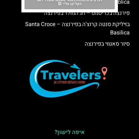
לפרטים והזמנות באתר GET YOUR GUIDE
Repubblica)
הקליקו עליי 😊
פירנצה בכריסמס – חג המולד בפירנצה
בזיליקת סנטה קרוצ'ה בפירנצה – Santa Croce
Basilica
סיור סאגווי בפירנצה
איפה לישון?