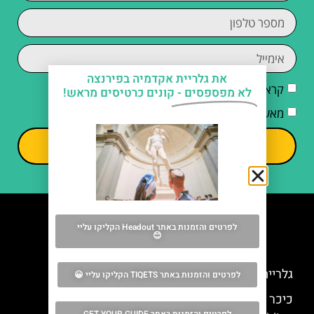
את גלריית אקדמיה בפירנצה
קראתי והסכמתי ל
מדיניות הפרטיות
לא מפספסים -
קונים כרטיסים מראש!
מאשר/ת קבלת דיוור וחומרים פרסומיים
שליחה
לפרטים והזמנות באתר Headout הקליקו עליי
😊
מה אסור לפספס
גלריית פלטין (Palatine Gallery)
לפרטים והזמנות באתר TIQETS הקליקו עליי 😀
כיכר הרפובליקה בפירנצה (Piazza della