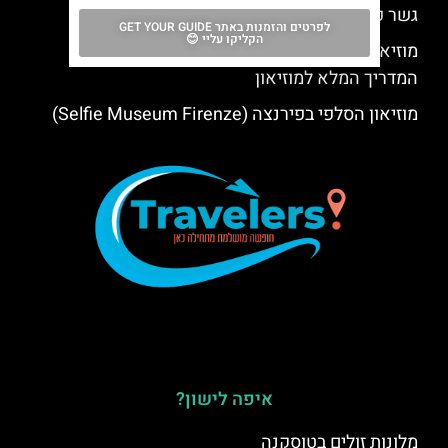
גשר פונטה וקיו (Ponte Vecchio)
לפרטים והזמנות באתר GET YOUR GUIDE
הקליקו עליי 😊
מוזיאון המיזריקורדיה בפירנצה (Misericordia) –
המדריך המלא למוזיאון
מוזיאון הסלפי בפירנצה (Selfie Museum Firenze)
איפה לישון?
מלונות זולים בטוסקנה