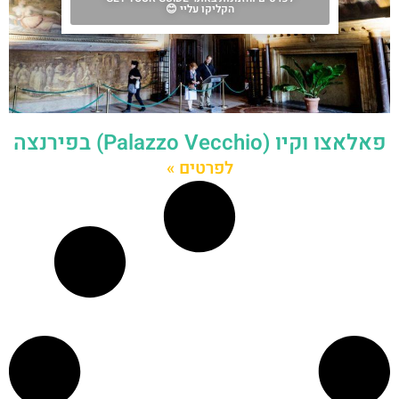
הקליקו עליי 😊
פאלאצו וקיו (Palazzo Vecchio) בפירנצה
לפרטים »