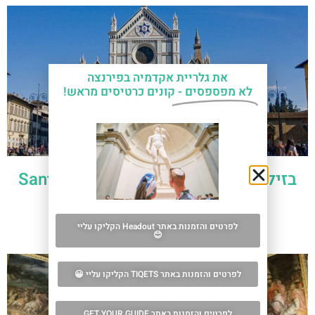
את גלריית אקדמיה בפירנצה
לא מפספסים -
קונים כרטיסים מראש!
בזיליקת סנטה קרוצ'ה בפירנצה – Santa
Croce Basilica
לפרטים »
לפרטים והזמנות באתר Headout הקליקו עליי
😊
לפרטים והזמנות באתר TIQETS הקליקו עליי 😀
לפרטים והזמנות באתר GET YOUR GUIDE