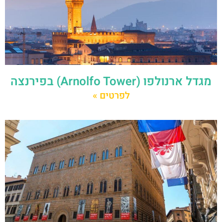
מגדל ארנולפו (Arnolfo Tower) בפירנצה
לפרטים »