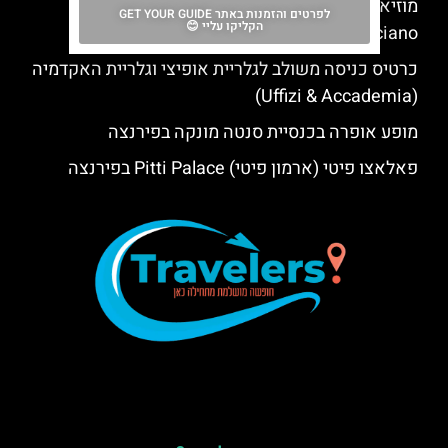
מוזיאון הכדורגל של פירנצה (Italian Football
לפרטים והזמנות באתר GET YOUR GUIDE
הקליקו עליי 😊
Museum Coverciano)
כרטיס כניסה משולב לגלריית אופיצי וגלריית האקדמיה
(Uffizi & Accademia)
מופע אופרה בכנסיית סנטה מונקה בפירנצה
פאלאצו פיטי (ארמון פיטי) Pitti Palace בפירנצה