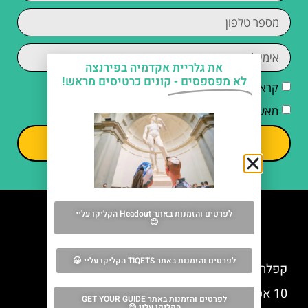
את גלריית אקדמיה בפירנצה
לא מפספסים -
קונים כרטיסים מראש!
קראתי והסכמתי ל
מדיניות הפרטיות
מאשר/ת קבלת דיוור וחומרים פרסומיים
שליחה
לפרטים והזמנות באתר Headout הקליקו עליי
😊
מה אסור לפספס
לפרטים והזמנות באתר TIQETS הקליקו עליי 😀
קפלת מדיצ'י (Medici Chapels)
10 אטרקציות שאסור לפספס בפירנצה
לפרטים והזמנות באתר GET YOUR GUIDE
הקליקו עליי 😊