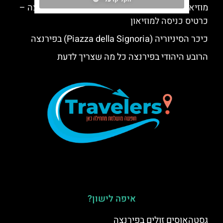
מוזיאון פאלאצו סטרוצי (Strozzi Palace) בפירנצה –
כרטיס כניסה למוזיאון
כיכר הסיניוריה (Piazza della Signoria) בפירנצה
הרובע היהודי בפירנצה כל מה שצריך לדעת
איפה לישון?
גסטהאוסים זולים בפירנצה