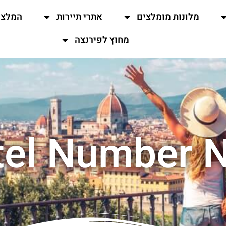
מלונות מומלצים
אתרי תיירות
המלצו
מחוץ לפירנצה
tel Number N