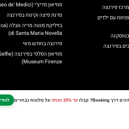
מוזיאון מדיצ'י (Museo de' Medici)
מרכז פירנצה
סדנת פיצה וקינוח בפירנצה
פחות עם ילדים
בזיליקת סנט
di Santa Maria Novella)
 בטוסקנה
פירנצה בחודש מאי
מוזיאון הסלפי בפירנצה (fie
Museum Firenze)
עד 15% הנחה
על מלונות נבחרים
לצפיי
נו אתר המלצות מטיילים © כל הזכויות שמורות לסוכנות TRAVELERS.CO.IL