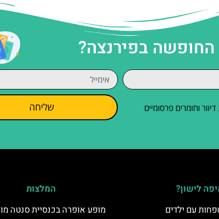
 החופשה בפירנצה?
שליחה
וור וחומרים פרסומיים
פה לישון?
המלצות
פחות עם ילדים
מופע אופרה בכנסיית סנטה מו