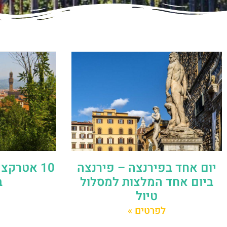
יום אחד בפירנצה – פירנצה
10 אטרק
ביום אחד המלצות למסלול
ב
טיול
לפרטים »