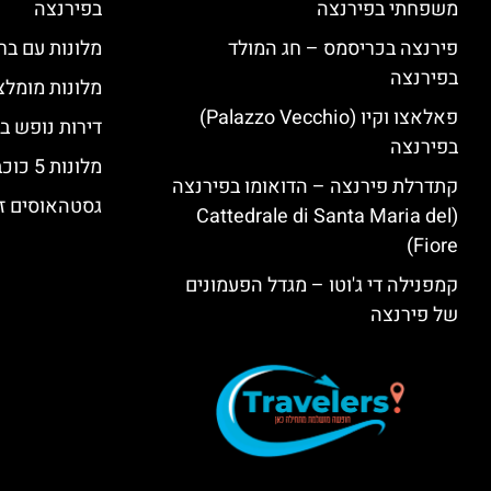
משפחתי בפירנצה
בפירנצה
פירנצה בכריסמס – חג המולד
מלונות עם בר
בפירנצה
מלונות מומלצ
פאלאצו וקיו (Palazzo Vecchio)
דירות נופש ב
בפירנצה
מלונות 5 כוכבים יוקרתיים בפירנצה
קתדרלת פירנצה – הדואומו בפירנצה
גסטהאוסים זו
(Cattedrale di Santa Maria del
Fiore)
קמפנילה די ג'וטו – מגדל הפעמונים
של פירנצה