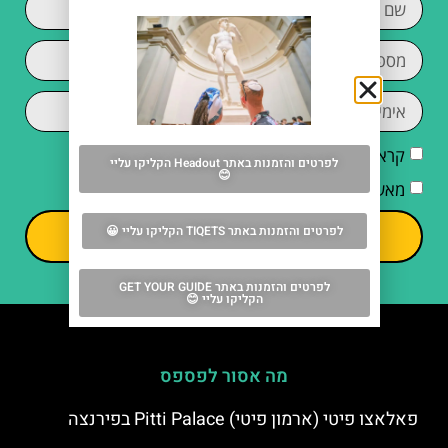
קראתי והסכמתי ל
מדיניות הפרטיות
לפרטים והזמנות באתר Headout הקליקו עליי
😊
מאשר/ת קבלת דיוור וחומרים פרסומיים
לפרטים והזמנות באתר TIQETS הקליקו עליי 😀
שליחה
לפרטים והזמנות באתר GET YOUR GUIDE
הקליקו עליי 😊
מה אסור לפספס
פאלאצו פיטי (ארמון פיטי) Pitti Palace בפירנצה