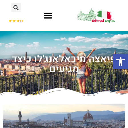
כרטיסים
פתח סרגל נגישות
פיאצה מיכאלאנג'לו כיצד
מגיעים