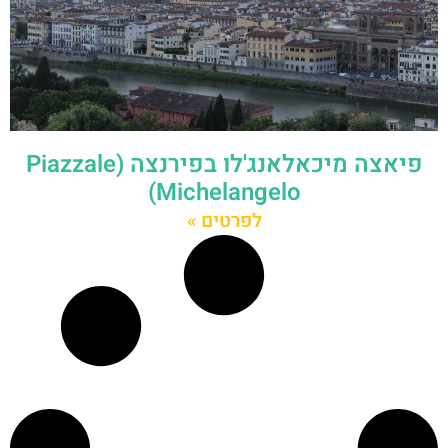
פיאצה מיכאלאנג'לו בפירנצה (Piazzale
Michelangelo)
לפרטים »