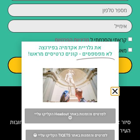
קראתי והסכמתי ל
מדיניות הפרטיות
את גלריית אקדמיה בפירנצה
מאשר/ת קבלת דיוור וחומרים פרסומיים
לא מפספסים -
קונים כרטיסים מראש!
שליחה
מה אסור לפספס
לפרטים והזמנות באתר Headout הקליקו עליי
😊
סיור אופניים חשמליים בפירנצה – סיור מודרך ברחובות
העיר
לפרטים והזמנות באתר TIQETS הקליקו עליי 😀