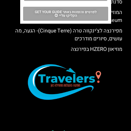
סדנת בישול איטלקית בפירנצה
המוזיאון הארכאולוגי הלאומי בפירנצה (National
לפרטים והזמנות באתר GET YOUR GUIDE
הקליקו עליי 😊
Archaeological Museum)
מפירנצה לצ'ינקווה טרה (Cinque Terre)- הגעה, מה
עושים, סיורים מודרכים
מוזיאון HZERO בפירנצה