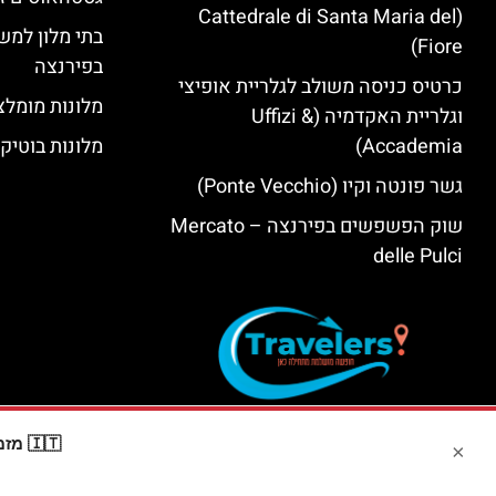
(Cattedrale di Santa Maria del
בתי מלון למש
Fiore)
בפירנצה
כרטיס כניסה משולב לגלריית אופיצי
מלונות מומלצ
וגלריית האקדמיה (Uffizi &
Accademia)
מלונות בוטיק
גשר פונטה וקיו (Ponte Vecchio)
שוק הפשפשים בפירנצה – Mercato
delle Pulci
🇮🇹 מזמינים דרך Booking? קבלו
×
האתר הי