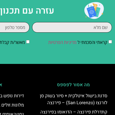
עזרה עם תכנון
קראתי והסכמתי ל
מדיניות הפרטיות
מאשר/ת קבלת די
מה אסור לפספס
אי
סדנת בישול איטלקית + סיור בשוק סן
דירות נופש ב
לורנצו (San Lorenzo) – פירנצה
מלונות זולים
קתדרלת פירנצה – הדואומו בפירנצה
גסטהאוסים זו