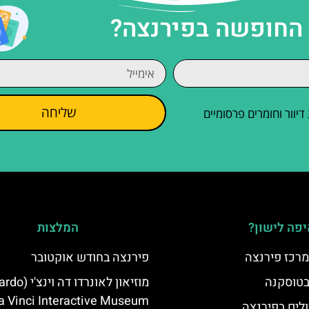
 החופשה בפירנצה?
שליחה
וור וחומרים פרסומיים
פה לישון?
המלצות
מרכז פירנצה
פירנצה בחודש אוקטובר
 בטוסקנה
מוזיאון לאונרדו 
a Vinci Interactive Museum)
לים בפירנצה