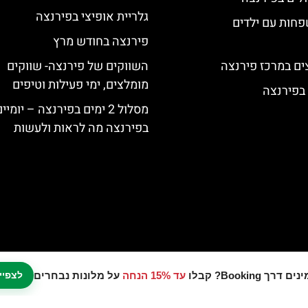
גלריית אופיצי בפירנצה
פחות עם ילדים
פירנצה בחודש מרץ
ים במרכז פירנצה
השווקים של פירנצה- שווקים
מומלצים, ימי פעילות וטיפים
 בפירנצה
מסלול 2 ימים בפירנצה – יומיי
בפירנצה מה לראות ולעשות
עד 15% הנחה
על מלונות נבחרים
לצפיי
נו אתר המלצות מטיילים © כל הזכויות שמורות לסוכנות TRAVELERS.CO.IL