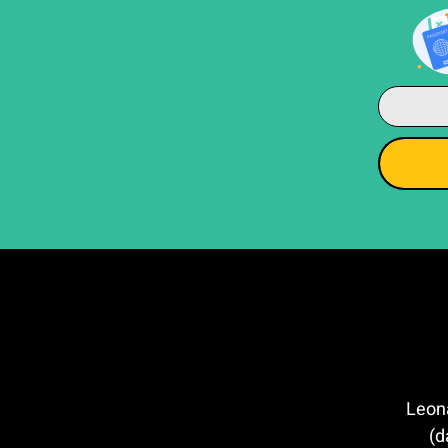
דה וינצ'י (Leonardo
d