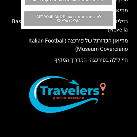
מוזיאון גלילאו בפירנצה – Museo Galileo
לפרטים והזמנות באתר GET YOUR GUIDE
בזיליקת סנטה מריה נובלה (Basilica di Santa Maria
הקליקו עליי 😊
Novella)
מוזיאון הכדורגל של פירנצה (Italian Football
Museum Coverciano)
חיי לילה בפירנצה- המדריך המקיף