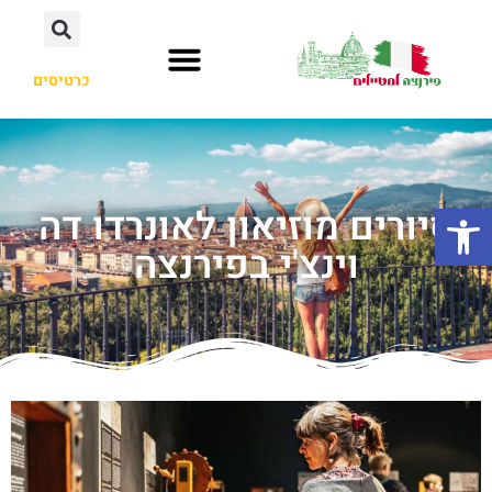
כרטיסים
פתח סרגל נגישות
סיורים מוזיאון לאונרדו דה
וינצ'י בפירנצה