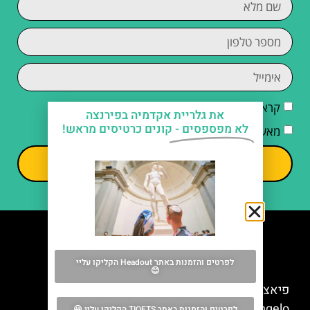
קראתי והסכמתי ל
מדיניות הפרטיות
את גלריית אקדמיה בפירנצה
לא מפספסים -
קונים כרטיסים מראש!
מאשר/ת קבלת דיוור וחומרים פרסומיים
שליחה
מה אסור לפספס
לפרטים והזמנות באתר Headout הקליקו עליי
😊
פיאצה מיכאלאנג'לו בפירנצה (Piazzale
Michelangelo)
לפרטים והזמנות באתר TIQETS הקליקו עליי 😀