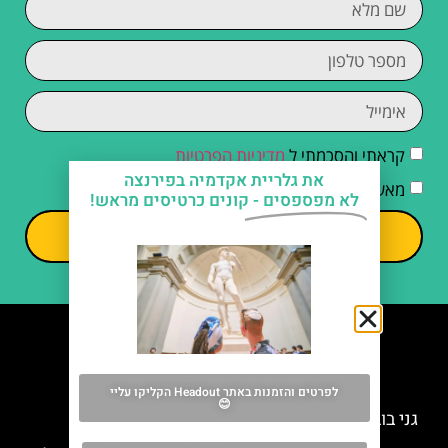
קראתי והסכמתי ל
מדיניות הפרטיות
את גלריית אקדמיה בפירנצה
מאשר/ת קבלת דיוור וחומרים פרסומיים
לא מפספסים -
קונים כרטיסים מראש!
שליחה
מה אסור לפספס
לפרטים והזמנות באתר Headout הקליקו עליי
😊
גני בובולי (Giardino di Boboli)