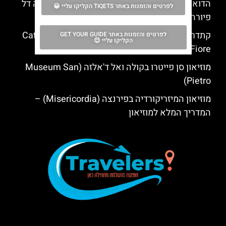
הדואומו של פירנצה: כרטיס לקתדרלת סנטה מריה דל
לפרטים והזמנות באתר TIQETS הקליקו עליי 😀
פיורה (Florence)
קתדרלת פירנצה – הדואומו בפירנצה (Cattedrale di
לפרטים והזמנות באתר GET YOUR GUIDE
הקליקו עליי 😊
Santa Maria del Fiore)
מוזיאון סן פייטרו בקולה ואל ד'אלזה (Museum San
Pietro)
מוזיאון המיזריקורדיה בפירנצה (Misericordia) –
המדריך המלא למוזיאון