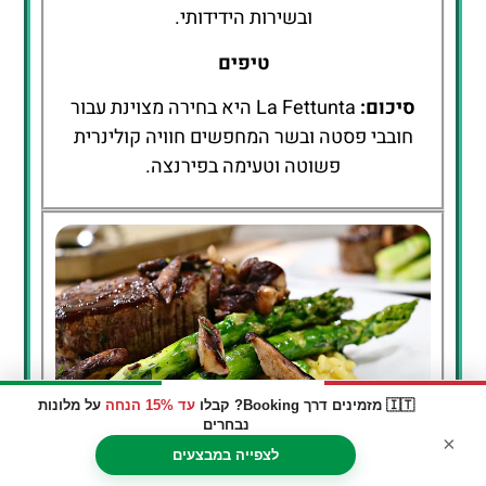
ובשירות הידידותי.
טיפים
סיכום:
La Fettunta היא בחירה מצוינת עבור
חובבי פסטה ובשר המחפשים חוויה קולינרית
פשוטה וטעימה בפירנצה.
🇮🇹 מזמינים דרך Booking? קבלו
עד 15% הנחה
על מלונות
נבחרים
×
לצפייה במבצעים