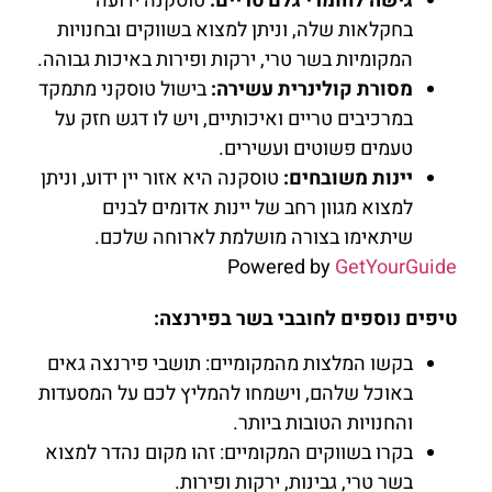
גישה לחומרי גלם טריים:
טוסקנה ידועה
בחקלאות שלה, וניתן למצוא בשווקים ובחנויות
המקומיות בשר טרי, ירקות ופירות באיכות גבוהה.
מסורת קולינרית עשירה:
בישול טוסקני מתמקד
במרכיבים טריים ואיכותיים, ויש לו דגש חזק על
טעמים פשוטים ועשירים.
יינות משובחים:
טוסקנה היא אזור יין ידוע, וניתן
למצוא מגוון רחב של יינות אדומים לבנים
שיתאימו בצורה מושלמת לארוחה שלכם.
Powered by
GetYourGuide
טיפים נוספים לחובבי בשר בפירנצה:
בקשו המלצות מהמקומיים: תושבי פירנצה גאים
באוכל שלהם, וישמחו להמליץ לכם על המסעדות
והחנויות הטובות ביותר.
בקרו בשווקים המקומיים: זהו מקום נהדר למצוא
בשר טרי, גבינות, ירקות ופירות.