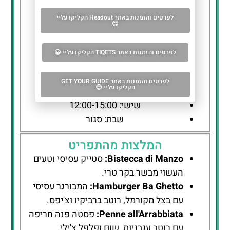
שעות פעילות וכתובת
לפרטים והזמנות באתר Headout הקליקו עליי
כתובת:
Via Luigi Carlo Farini, 5r, 50121
😊
Firenze FI, איטליה
לפרטים והזמנות באתר TIQETS הקליקו עליי 😀
שעות פעילות:
ראשון – חמישי: 12:00-15:00, 19:00-
לפרטים והזמנות באתר GET YOUR GUIDE
הקליקו עליי 😊
23:00
שישי: 12:00-15:00
שבת: סגור
המלצות מהתפריט
Bistecca di Manzo:
סטייק עסיסי וטעים
העשוי מבשר בקר טרי.
Hamburger Ba Ghetto:
המבורגר עסיסי
עם בצל מקורמל, רוטב ברביקיו וצ'יפס.
Penne all'Arrabbiata:
פסטה פנה חריפה
עם רוטב עגבניות, שום ופלפל צ'ילי.