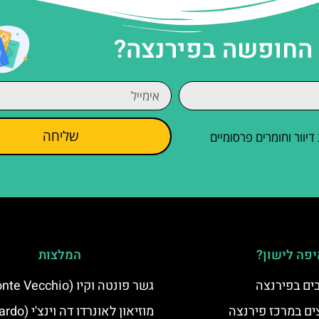
 החופשה בפירנצה?
שליחה
וור וחומרים פרסומיים
פה לישון?
המלצות
גשר פונטה וקיו (Ponte Vecchio)
ים במרכז פירנצה
מוזיאון לאונרדו 