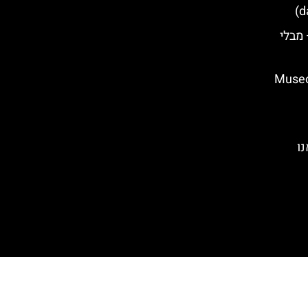
d
 מבלי
ו (Museo di San
נו