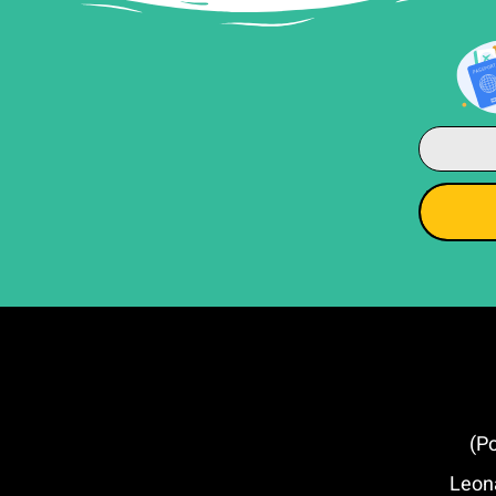
דה וינצ'י (Leonardo