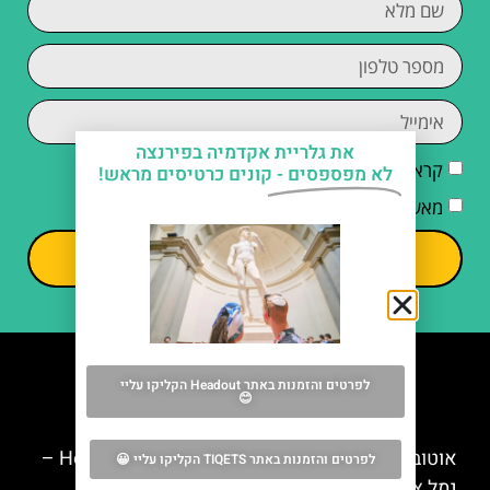
את גלריית אקדמיה בפירנצה
קראתי והסכמתי ל
מדיניות הפרטיות
לא מפספסים -
קונים כרטיסים מראש!
מאשר/ת קבלת דיוור וחומרים פרסומיים
שליחה
לפרטים והזמנות באתר Headout הקליקו עליי
😊
מה אסור לפספס
אוטובוס התיירים של צ'יוויטווקיה: Hop On Hop Off –
לפרטים והזמנות באתר TIQETS הקליקו עליי 😀
נמל צ'יוויטווקיה לרומא