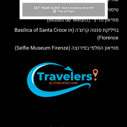
לפרטים והזמנות באתר GET YOUR GUIDE
טיסות לפירנצה מישראל
הקליקו עליי 😊
מוזיאון מדיצ'י (Museo de' Medici)
בזיליקת סנטה קרוצ'ה (Basilica of Santa Croce in
Florence)
מוזיאון הסלפי בפירנצה (Selfie Museum Firenze)