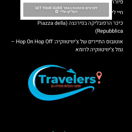
פיורה (Florence)
לפרטים והזמנות באתר GET YOUR GUIDE
חיי לילה בפירנצה- המדריך המקיף
הקליקו עליי 😊
כיכר הרפובליקה בפירנצה (Piazza della
Repubblica)
אוטובוס התיירים של צ'יוויטווקיה: Hop On Hop Off –
נמל צ'יוויטווקיה לרומא