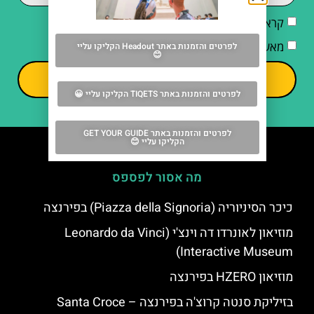
קראתי והסכמתי ל
מדיניות הפרטיות
מאשר/ת קבלת דיוור וחומרים פרסומיים
לפרטים והזמנות באתר Headout הקליקו עליי
😊
שליחה
לפרטים והזמנות באתר TIQETS הקליקו עליי 😀
לפרטים והזמנות באתר GET YOUR GUIDE
הקליקו עליי 😊
מה אסור לפספס
כיכר הסיניוריה (Piazza della Signoria) בפירנצה
מוזיאון לאונרדו דה וינצ'י (Leonardo da Vinci
Interactive Museum)
מוזיאון HZERO בפירנצה
בזיליקת סנטה קרוצ'ה בפירנצה – Santa Croce