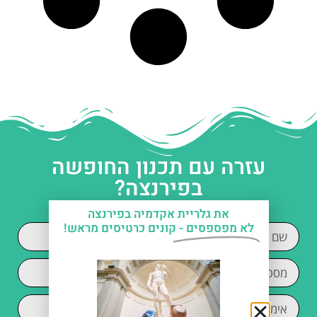
עזרה עם תכנון החופשה
בפירנצה?
את גלריית אקדמיה בפירנצה
לא מפספסים -
קונים כרטיסים מראש!