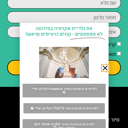
את גלריית אקדמיה בפירנצה
לא מפספסים -
קונים כרטיסים מראש!
קראתי והסכמתי ל
מדיניות הפרטיות
מאשר/ת קבלת דיוור וחומרים פרסומיים
שליחה
לפרטים והזמנות באתר Headout הקליקו עליי
😊
מה אסור לפספס
לפרטים והזמנות באתר TIQETS הקליקו עליי 😀
סיור אופניים מודרך בפירנצה – מבלי לפספס דבר!
לפרטים והזמנות באתר GET YOUR GUIDE
הקליקו עליי 😊