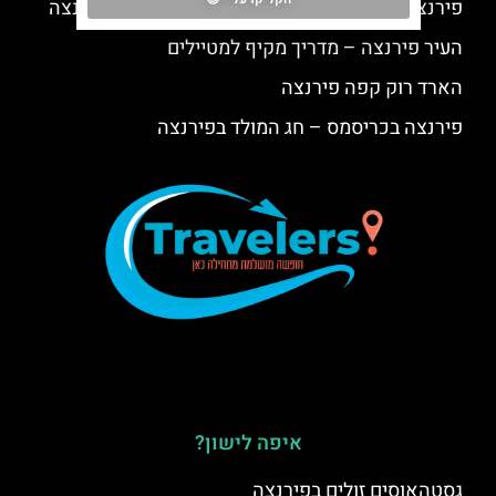
פירנצה עם ילדים – המלצות לטיול משפחתי בפירנצה
העיר פירנצה – מדריך מקיף למטיילים
הארד רוק קפה פירנצה
פירנצה בכריסמס – חג המולד בפירנצה
איפה לישון?
גסטהאוסים זולים בפירנצה