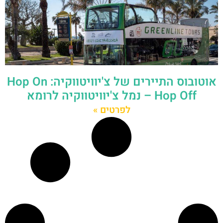
אוטובוס התיירים של צ'יוויטווקיה: Hop On
Hop Off – נמל צ'יוויטווקיה לרומא
לפרטים »