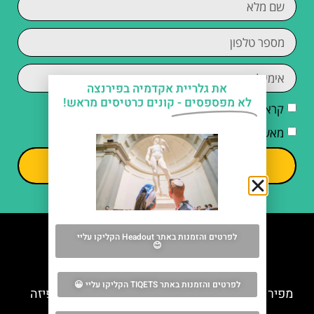
את גלריית אקדמיה בפירנצה
לא מפספסים -
קונים כרטיסים מראש!
קראתי והסכמתי ל
מדיניות הפרטיות
מאשר/ת קבלת דיוור וחומרים פרסומיים
שליחה
לפרטים והזמנות באתר Headout הקליקו עליי
😊
מה אסור לפספס
לפרטים והזמנות באתר TIQETS הקליקו עליי 😀
מפירנצה לפיזה – הגעה מפירנצה למגדל הנטוי בפיזה