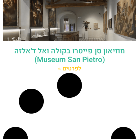
מוזיאון סן פייטרו בקולה ואל ד'אלזה
(Museum San Pietro)
לפרטים »