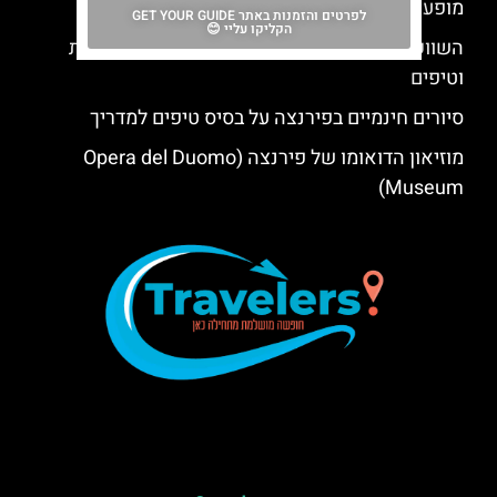
מופע מוזיקה קלאסית בפירנצה
לפרטים והזמנות באתר GET YOUR GUIDE
הקליקו עליי 😊
השווקים של פירנצה- שווקים מומלצים, ימי פעילות
וטיפים
סיורים חינמיים בפירנצה על בסיס טיפים למדריך
מוזיאון הדואומו של פירנצה (Opera del Duomo
Museum)