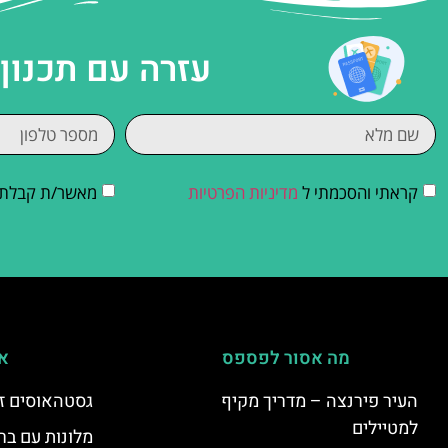
עזרה עם תכנון
קראתי והסכמתי ל
מדיניות הפרטיות
מאשר/ת קבלת די
מה אסור לפספס
אי
העיר פירנצה – מדריך מקיף
גסטהאוסים זו
למטיילים
מלונות עם בר