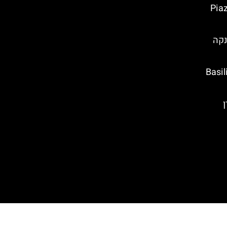
קה בפירנצה (Piazza
נקה
ה מריה נובלה (Basilica
ן