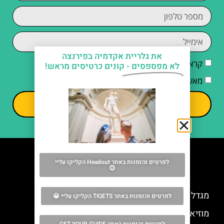
את גלריית אקדמיה בפירנצה
קראתי והסכמתי ל
מדיניות הפרטיות
לא מפספסים -
קונים כרטיסים מראש!
מאשר/ת קבלת דיוור וחומרים פרסומיים
שליחה
לפרטים והזמנות באתר Headout הקליקו עליי
😊
מה אסור לפספס
מגדל ארנולפו (Arnolfo Tower) בפירנצה
לפרטים והזמנות באתר TIQETS הקליקו עליי 😀
מוזיאון הדואומו של פירנצה (Opera del Duomo