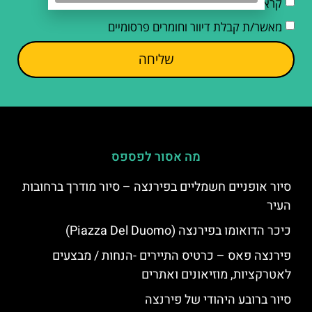
קראתי והסכמתי ל
מדיניות הפרטיות
מאשר/ת קבלת דיוור וחומרים פרסומיים
שליחה
מה אסור לפספס
סיור אופניים חשמליים בפירנצה – סיור מודרך ברחובות
העיר
כיכר הדואומו בפירנצה (Piazza Del Duomo)
פירנצה פאס – כרטיס התיירים -הנחות / מבצעים
לאטרקציות, מוזיאונים ואתרים
סיור ברובע היהודי של פירנצה