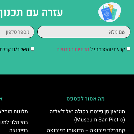
עזרה עם תכנון
קראתי והסכמתי ל
מדיניות הפרטיות
מאשר/ת קבלת די
מה אסור לפספס
אי
מוזיאון סן פייטרו בקולה ואל ד'אלזה
מלונות מומלצ
(Museum San Pietro)
בתי מלון למש
קתדרלת פירנצה – הדואומו בפירנצה
בפירנצה