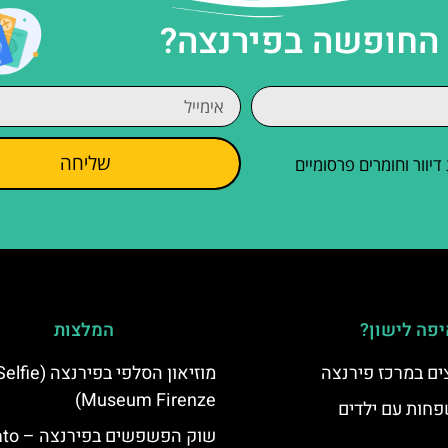
 החופשה בפירנצה?
שליחה
וור וחומרים פרסומיים
פה לישון?
המלצות
ים במרכז פירנצה
מוזיאון הסלפי בפירנצה (fie
Museum Firenze)
פחות עם ילדים
שוק הפשפש