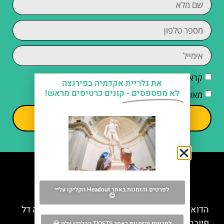
קראתי והסכמתי ל
מדיניות הפרטיות
את גלריית אקדמיה בפירנצה
לא מפספסים -
קונים כרטיסים מראש!
מאשר/ת קבלת דיוור וחומרים פרסומיים
שליחה
מה אסור לפספס
לפרטים והזמנות באתר Headout הקליקו עליי
😊
הדואומו של פירנצה: כרטיס לקתדרלת סנטה מריה דל
פיורה (Florence)
לפרטים והזמנות באתר TIQETS הקליקו עליי 😀