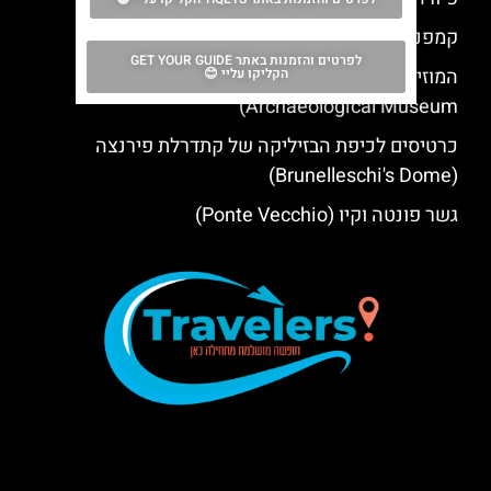
קמפנילה די ג'וטו – מגדל הפעמונים של פירנצה
לפרטים והזמנות באתר GET YOUR GUIDE
המוזיאון הארכאולוגי הלאומי בפירנצה (National
הקליקו עליי 😊
Archaeological Museum)
כרטיסים לכיפת הבזיליקה של קתדרלת פירנצה
(Brunelleschi's Dome)
גשר פונטה וקיו (Ponte Vecchio)