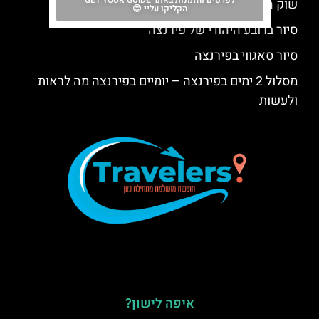
לפרטים והזמנות באתר GET YOUR GUIDE
שוק הפשפשים בפירנצה – Mercato delle Pulci
הקליקו עליי 😊
סיור ברובע היהודי של פירנצה
סיור סאגווי בפירנצה
מסלול 2 ימים בפירנצה – יומיים בפירנצה מה לראות
ולעשות
איפה לישון?