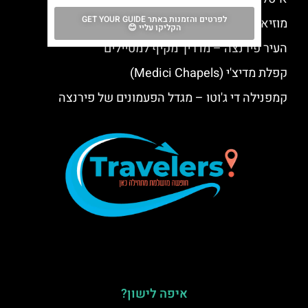
לפרטים והזמנות באתר GET YOUR GUIDE
מוזיאון סטיברט (Stibbert Museum)
הקליקו עליי 😊
העיר פירנצה – מדריך מקיף למטיילים
קפלת מדיצ'י (Medici Chapels)
קמפנילה די ג'וטו – מגדל הפעמונים של פירנצה
איפה לישון?