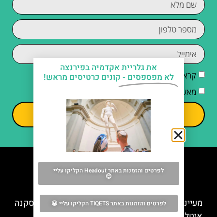
את גלריית אקדמיה בפירנצה
קראתי והסכמתי ל
מדיניות הפרטיות
לא מפספסים -
קונים כרטיסים מראש!
מאשר/ת קבלת דיוור וחומרים פרסומיים
שליחה
לפרטים והזמנות באתר Headout הקליקו עליי
😊
מה אסור לפספס
מעיינות חמים סטורניה (Terme di Saturnia) בטוסקנה
לפרטים והזמנות באתר TIQETS הקליקו עליי 😀
איטליה