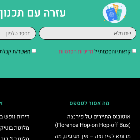
עזרה עם תכנון
קראתי והסכמתי ל
מדיניות הפרטיות
מאשר/ת קבלת די
מה אסור לפספס
אי
אוטובוס התיירים של פירנצה
דירות נופש ב
(Florence Hop-on Hop-off Bus)
מלונות בוטיק
מרומא לפירנצה – איך מגיעים, מה
מלונות 3 כוכבים בפירנצה