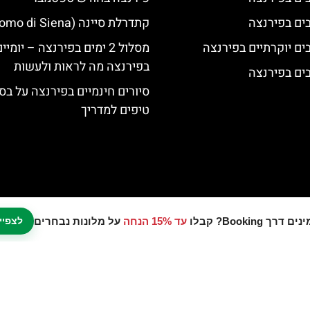
קתדרלת סיינה (Duomo di Siena)
מסלול 2 ימים בפירנצה – יומיי
בפירנצה מה לראות ולעשות
סיורים חינמיים בפירנצה על בס
טיפים למדריך
עד 15% הנחה
על מלונות נבחרים
לצפיי
נו אתר המלצות מטיילים © כל הזכויות שמורות לסוכנות TRAVELERS.CO.IL
מדיניות פרטיות