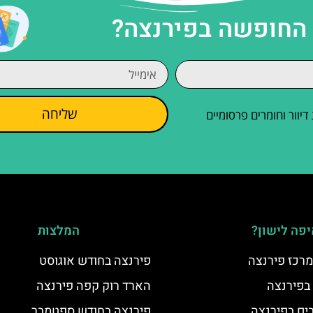
 החופשה בפירנצה?
שליחה
וור וחומרים פרסומיים
פה לישון?
המלצות
מרכז פירנצה
פירנצה בחודש אוגוסט
 בפירנצה
הארד רוק קפה פירנצה
פירנצה בחודש ספטמבר