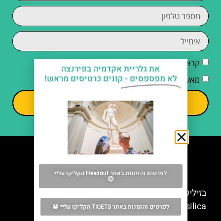
קראתי והסכמתי ל
מדיניות הפרטיות
את גלריית אקדמיה בפירנצה
לא מפספסים -
קונים כרטיסים מראש!
מאשר/ת קבלת דיוור וחומרים פרסומיים
שליחה
מה אסור לפספס
לפרטים והזמנות באתר Headout הקליקו עליי
😊
בזיליקת סנטה קרוצ'ה בפירנצה – Santa Croce
Basilica
לפרטים והזמנות באתר TIQETS הקליקו עליי 😀