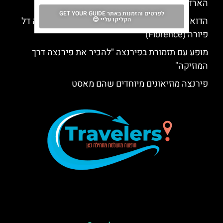
הארד רוק קפה פירנצה
לפרטים והזמנות באתר GET YOUR GUIDE
הדואומו של פירנצה: כרטיס לקתדרלת סנטה מריה דל
הקליקו עליי 😊
פיורה (Florence)
מופע עם תזמורת בפירנצה "להכיר את פירנצה דרך
המוזיקה"
פירנצה מוזיאונים מיוחדים שהם מאסט