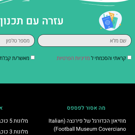
עזרה עם תכנון
קראתי והסכמתי ל
מדיניות הפרטיות
מאשר/ת קבלת די
מה אסור לפספס
אי
מוזיאון הכדורגל של פירנצה (Italian
מלונות 5 כוכבים יוקרתיים בפירנצה
Football Museum Coverciano)
מלונות 3 כוכבים בפירנצה