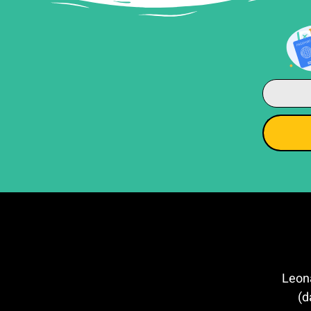
דה וינצ'י (Leonardo
d