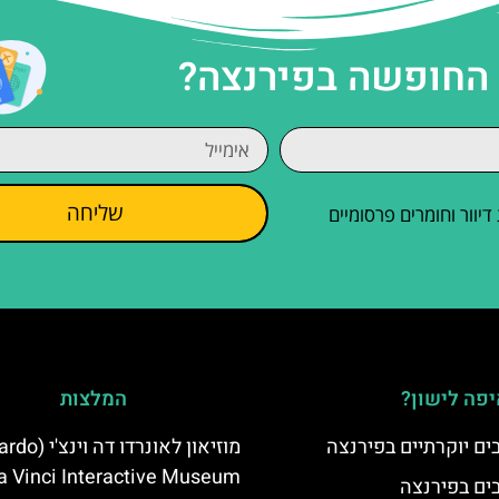
 החופשה בפירנצה?
שליחה
וור וחומרים פרסומיים
פה לישון?
המלצות
מוזיאון לאונרדו 
a Vinci Interactive Museum)