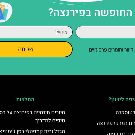
 החופשה בפירנצה?
שליחה
וור וחומרים פרסומיים
פה לישון?
המלצות
 בטוסקנה
סיורים חינמיים בפירנצה על בס
טיפים למדריך
ים במרכז פירנצה
מגדל ובית קמפטלי בסן ג'ימיניא
מרכז פירנצה