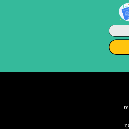
יס
נו