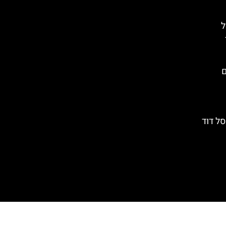
ל
ם
ל דוד