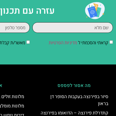
עזרה עם תכנון
קראתי והסכמתי ל
מדיניות הפרטיות
מאשר/ת קבלת די
מה אסור לפספס
אי
סיור בפירנצה בעקבות הסופר דן
מלונות זולים
בראון
מלונות מומלצ
קתדרלת פירנצה – הדואומו בפירנצה
דירות נופש ב