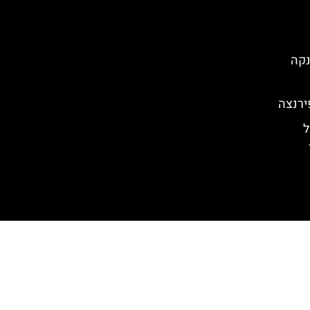
נקה
ירנצה
ל