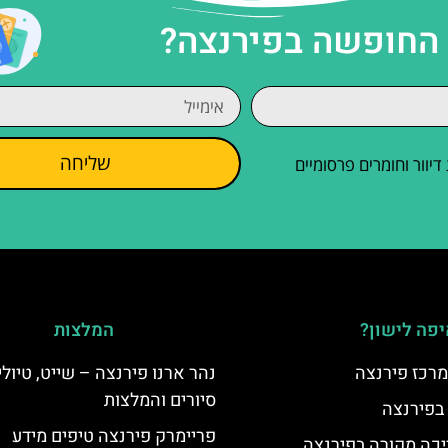
 החופשה בפירנצה?
שליחה
וור וחומרים פרסומיים
פה לישון?
המלצות
מרכז פירנצה
נהר ארנו פירנצה – שייט, טיולי
סיורים והמלצות
 בפירנצה
פריימרק פירנצה טיפים מידע
יכה מקורה בפירנצה