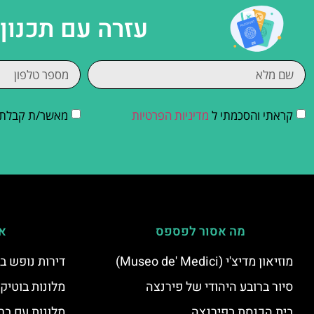
עזרה עם תכנון
קראתי והסכמתי ל
מדיניות הפרטיות
מאשר/ת קבלת די
מה אסור לפספס
אי
מוזיאון מדיצ'י (Museo de' Medici)
דירות נופש ב
סיור ברובע היהודי של פירנצה
מלונות בוטיק
בית הכנסת בפירנצה
מלונות עם בר