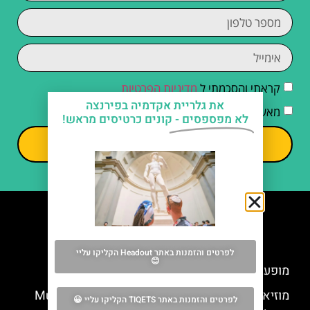
קראתי והסכמתי ל
מדיניות הפרטיות
את גלריית אקדמיה בפירנצה
מאשר/ת קבלת דיוור וחומרים פרסומיים
לא מפספסים -
קונים כרטיסים מראש!
שליחה
מה אסור לפספס
לפרטים והזמנות באתר Headout הקליקו עליי
😊
מופע אופרה שלושת הטנורים בפירנצה
מוזיאון סן פייטרו בקולה ואל ד'אלזה (Museum San
לפרטים והזמנות באתר TIQETS הקליקו עליי 😀