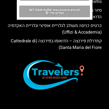
Pietro)
סיור מודרך בפירנצה: הכיפה של ברונלסקי ומתחם
לפרטים והזמנות באתר GET YOUR GUIDE
הקליקו עליי 😊
הדואומו בעיר (Florence)
כרטיס כניסה משולב לגלריית אופיצי וגלריית האקדמיה
(Uffizi & Accademia)
קתדרלת פירנצה – הדואומו בפירנצה (Cattedrale di
Santa Maria del Fiore)