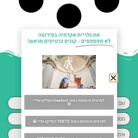
את גלריית אקדמיה בפירנצה
לא מפספסים -
קונים כרטיסים מראש!
עזרה עם תכנון החופשה
בפירנצה?
לפרטים והזמנות באתר Headout הקליקו עליי
😊
לפרטים והזמנות באתר TIQETS הקליקו עליי 😀