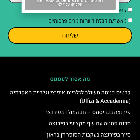
לפרטים והזמנות באתר GET YOUR GUIDE
הקליקו עליי 😊
קראתי והסכמתי ל
מדיניות הפרטיות
מאשר/ת קבלת דיוור וחומרים פרסומיים
שליחה
מה אסור לפספס
כרטיס כניסה משולב לגלריית אופיצי וגלריית האקדמיה
(Uffizi & Accademia)
פירנצה בכריסמס – חג המולד בפירנצה
סדנת פסטה עם שף מקצועי בפירנצה
סיור בפירנצה בעקבות הסופר דן בראון