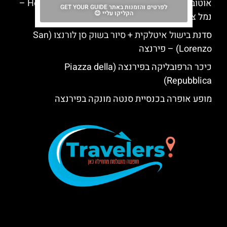
אוטובוס התיירים של צ'יוויטווקיה: Hop On Hop Off –
לפרטים והזמנות באתר GET YOUR GUIDE
הקליקו עליי 😊
נמל צ'יוויטווקיה לרומא
סדנת בישול איטלקית + סיור בשוק סן לורנצו (San
Lorenzo) – פירנצה
כיכר הרפובליקה בפירנצה (Piazza della
Repubblica)
מופע אופרה בכנסיית סנטה מונקה בפירנצה