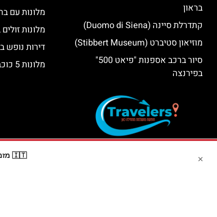
בראון
מלונות עם בר
קתדרלת סיינה (Duomo di Siena)
מלונות זולים
מוזיאון סטיברט (Stibbert Museum)
דירות נופש ב
סיור ברכב אספנות "פיאט 500"
מלונות 5 כוכבים יוקרתיים בפירנצה
בפירנצה
🇮🇹 מזמינים דרך Booking? קבלו
×
האתר הי