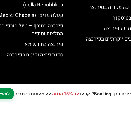
della Repubblica)
יכה מקורה בפירנצה
קפלת מדיצ'י (Medici Chapels)
 בטוסקנה
פירנצה בחורף – טיול חורפי בפ
מרכז פירנצה
המלצות וטיפים
פירנצה בחודש מאי
סדנת פיצה וקינוח בפירנצה
עד 15% הנחה
על מלונות נבחרים
לצפיי
נו אתר המלצות מטיילים © כל הזכויות שמורות לסוכנות TRAVELERS.CO.IL
מדיניות פרטיות