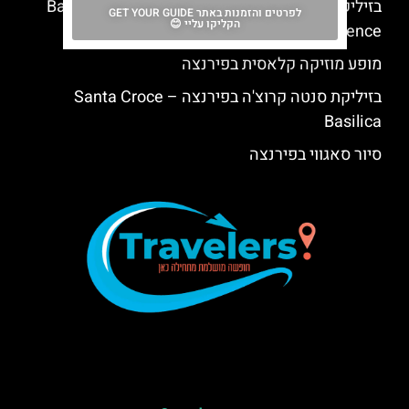
בזיליקת סנטה קרוצ'ה (Basilica of Santa Croce in
לפרטים והזמנות באתר GET YOUR GUIDE
הקליקו עליי 😊
Florence)
מופע מוזיקה קלאסית בפירנצה
בזיליקת סנטה קרוצ'ה בפירנצה – Santa Croce
Basilica
סיור סאגווי בפירנצה