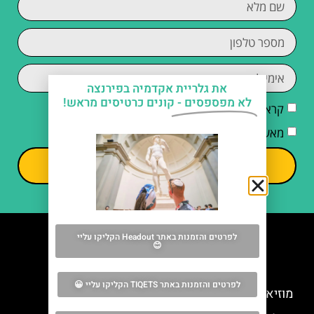
את גלריית אקדמיה בפירנצה
לא מפספסים -
קונים כרטיסים מראש!
קראתי והסכמתי ל
מדיניות הפרטיות
מאשר/ת קבלת דיוור וחומרים פרסומיים
שליחה
לפרטים והזמנות באתר Headout הקליקו עליי
😊
מה אסור לפספס
לפרטים והזמנות באתר TIQETS הקליקו עליי 😀
מוזיאון גלילאו בפירנצה – Museo Galileo