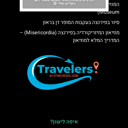
לפרטים והזמנות באתר GET YOUR GUIDE
המוזיאון הלאומי ברג'לו (Bargello National
הקליקו עליי 😊
Museum)
סיור בפירנצה בעקבות הסופר דן בראון
מוזיאון המיזריקורדיה בפירנצה (Misericordia) –
המדריך המלא למוזיאון
איפה לישון?