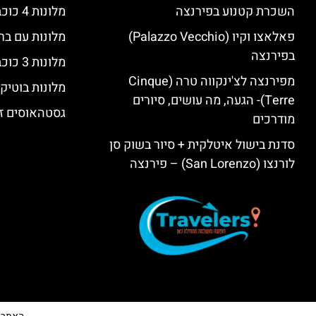
השכרת קטנוע בפירנצה
מלונות 4 כוכבים בפירנצה
פאלאצו וקיו (Palazzo Vecchio)
מלונות עם בר
בפירנצה
מלונות 3 כוכבים בפירנצה
מפירנצה לצ'ינקווה טרה (Cinque
מלונות בוטיק
Terre)- הגעה, מה עושים, סיורים
גסטהאוסים זו
מודרכים
סדנת בישול איטלקית + סיור בשוק סן
לורנצו (San Lorenzo) – פירנצה