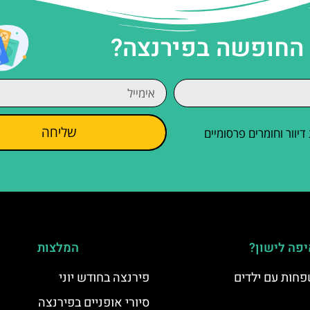
 החופשה בפירנצה?
שליחה
וור וחומרים פרסומיים
פה לישון?
המלצות
פחות עם ילדים
פירנצה בחודש יוני
סיורי אופניים בפירנצה