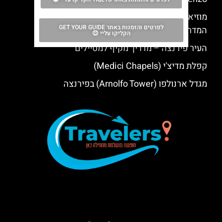
מוזיאון המיזריקורדיה בפירנצה (Misericordia) –
לפרטים והזמנות באתר GET YOUR GUIDE
המדריך המלא למוזיאון
הקליקו עליי 😊
העיר פירנצה – מדריך מקיף למטיילים
קפלת מדיצ'י (Medici Chapels)
מגדל ארנולפו (Arnolfo Tower) בפירנצה