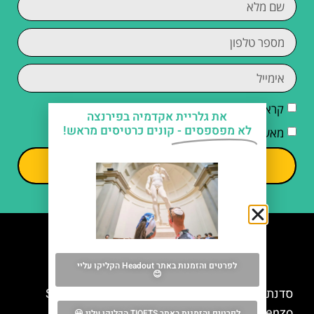
קראתי והסכמתי ל
מדיניות הפרטיות
את גלריית אקדמיה בפירנצה
לא מפספסים -
קונים כרטיסים מראש!
מאשר/ת קבלת דיוור וחומרים פרסומיים
שליחה
מה אסור לפספס
לפרטים והזמנות באתר Headout הקליקו עליי
😊
סדנת בישול איטלקית + סיור בשוק סן לורנצו (San
Lorenzo) – פירנצה
לפרטים והזמנות באתר TIQETS הקליקו עליי 😀