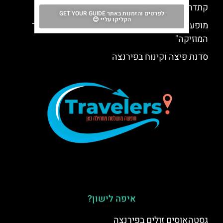
קתדרלת סיינה (Duomo di Siena)
לפרטים והזמנות באתר GET YOUR GUIDE
הקליקו עליי 😊
מופע עם תזמורת בפירנצה "להכיר את פירנצה דרך
המוזיקה"
סדנת פיצה וקינוח בפירנצה
איפה לישון?
גסטהאוסים זולים בפירנצה