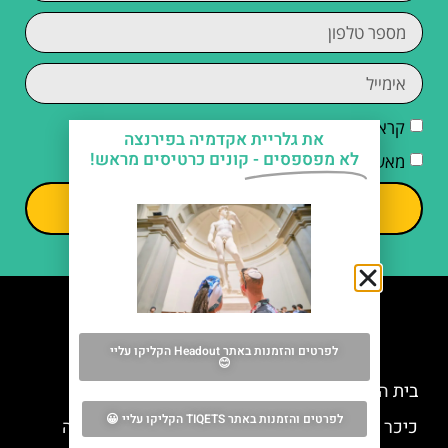
קראתי והסכמתי ל
מדיניות הפרטיות
את גלריית אקדמיה בפירנצה
לא מפספסים -
קונים כרטיסים מראש!
מאשר/ת קבלת דיוור וחומרים פרסומיים
שליחה
מה אסור לפספס
לפרטים והזמנות באתר Headout הקליקו עליי
😊
בית הכנסת הגדול והמוזיאון היהודי של פירנצה
לפרטים והזמנות באתר TIQETS הקליקו עליי 😀
כיכר הסיניוריה (Piazza della Signoria) בפירנצה