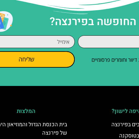
 החופשה בפירנצה?
שליחה
וור וחומרים פרסומיים
פה לישון?
המלצות
בית הכנסת הגדול והמוזיאון היה
של פירנצה
 בטוסקנה