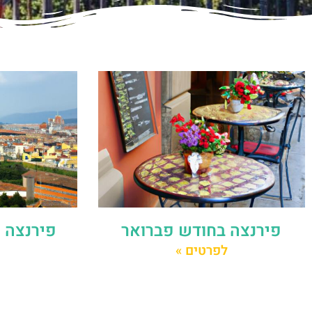
פירנצה בחודש פברואר
פירנצה מ
לפרטים »