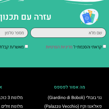
עזרה עם תכנון
קראתי והסכמתי ל
מדיניות הפרטיות
מאשר/ת קבלת די
מה אסור לפספס
אי
גני בובולי (Giardino di Boboli)
מלונות 3 כוכבים בפירנצה
פאלאצו וקיו (Palazzo Vecchio)
מלונות זולים