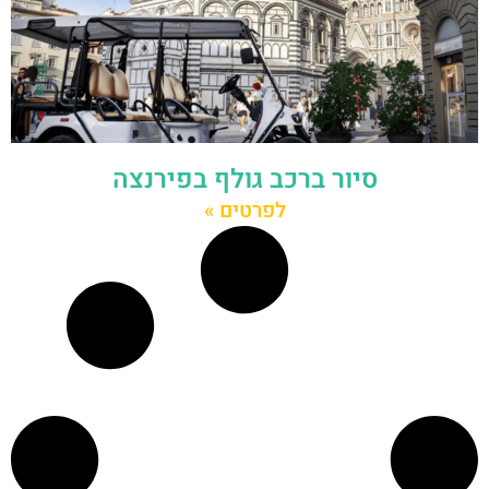
סיור ברכב גולף בפירנצה
לפרטים »