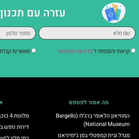
עזרה עם תכנון
קראתי והסכמתי ל
מדיניות הפרטיות
מאשר/ת קבלת די
מה אסור לפספס
אי
המוזיאון הלאומי ברג'לו (Bargello
מלונות 4 כוכבים בפירנצה
National Museum)
דירות נופש ב
מגדל ובית קמפטלי בסן ג'ימיניאנו
בתי מלון למש