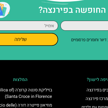
 החופשה בפירנצה?
שליחה
וור וחומרים פרסומיים
פה לישון?
המלצות
בזיליקת סנטה קרוצ'ה (
Santa Croce in Florence)
מרכז פירנצה
מוזיאון פייטרה דורה (e
פחות עם ילדים