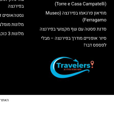
(Torre e Casa Campatelli)
בפירנצה
מוזיאון פרגאמו בפירנצה (Museo
גסטהאוסים זו
Ferragamo)
מלונות מומלצ
סדנת פסטה עם שף מקצועי בפירנצה
מלונות 3 כוכבים בפירנצה
סיור אופניים מודרך בפירנצה – מבלי
לפספס דבר!
האתר הי