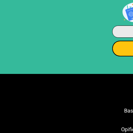
Basilica of
Opificio dell