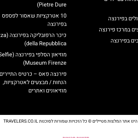
Pietre Dure)
10 אטרקציות שאסור לפספס
לים בפירנצה
בפירנצה
ים במרכז פירנצה
כיכר הרפובלי
della Repubblica)
מוזיאון הסלפי בפירנצה (fie
Museum Firenze)
פירנצה פאס – כרטיס התיירים 
הנחות / מבצעים לאטרקציות,
מוזיאונים ואתרים
נו אתר המלצות מטיילים © כל הזכויות שמורות לסוכנות TRAVELERS.CO.IL