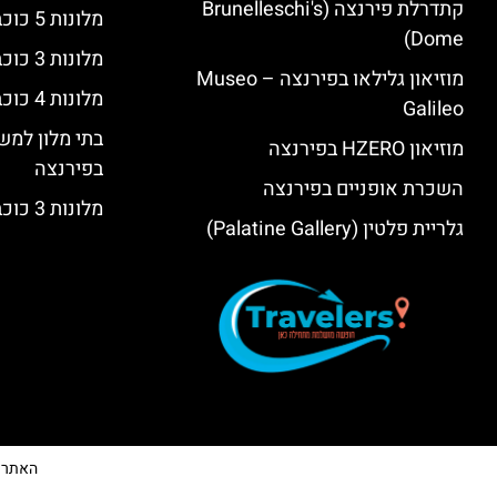
קתדרלת פירנצה (Brunelleschi's
מלונות 5 כוכבים יוקרתיים בפירנצה
Dome)
מלונות 3 כוכבים בפירנצה
מוזיאון גלילאו בפירנצה – Museo
מלונות 4 כוכבים בפירנצה
Galileo
בתי מלון למש
מוזיאון HZERO בפירנצה
בפירנצה
השכרת אופניים בפירנצה
מלונות 3 כוכבים בפירנצה
גלריית פלטין (Palatine Gallery)
האתר הי