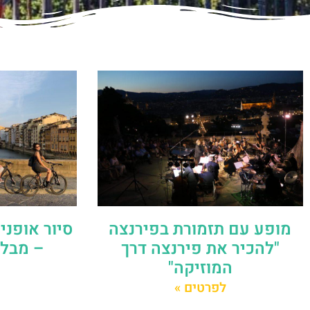
מופע עם תזמורת בפירנצה
סיור אופני
"להכיר את פירנצה דרך
– מבלי
המוזיקה"
לפרטים »