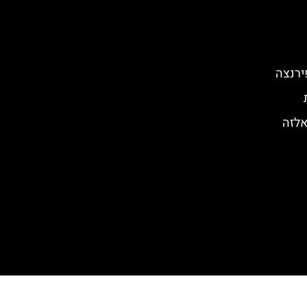
ירנצה
אלזה