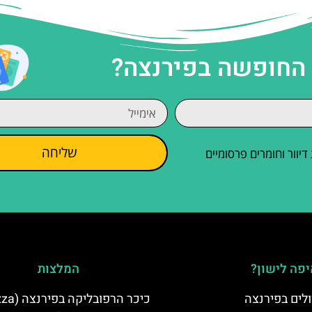
 החופשה בפירנצה?
שליחה
וור וחומרים פרסומיים
פה לישון?
המלצות
לים בפירנצה
כיכר הרפובלי