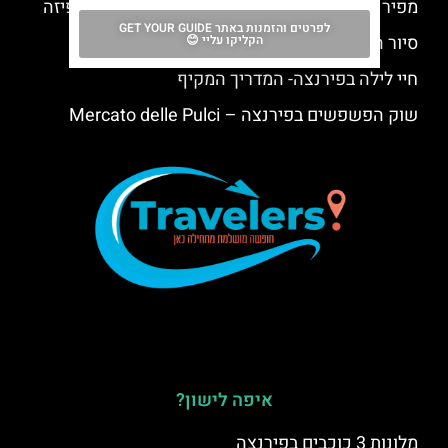
מפירנצה לפיזה – הגעה מפירנצה למגדל הנטוי בפיזה
לפרטים והזמנות באתר GET YOUR GUIDE
סיור היכרות רגלי בפירנצה
הקליקו עליי 😊
חיי לילה בפירנצה- המדריך המקיף
שוק הפשפשים בפירנצה – Mercato delle Pulci
איפה לישון?
מלונות 3 כוכבים בפירנצה